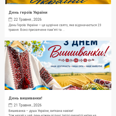
День героїв України
22 Травня , 2026
День Героїв України — це щорічне свято, яке відзначається 23
травня. Воно присвячене пам'яті та ...
День вишиванки!
21 Травня , 2026
Вишиванка – душа України, виткана навіки!
Тож нехай у цей день кожен відчує тепло вишитої нитки на ...