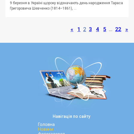
9 березня в Україні щороку відзначають день народження Тараса
Григоровича Шевченко (1814–1861), ...
«
1
2
3
4
5
…
22
»
Навігація по сайту
Головна
Новини