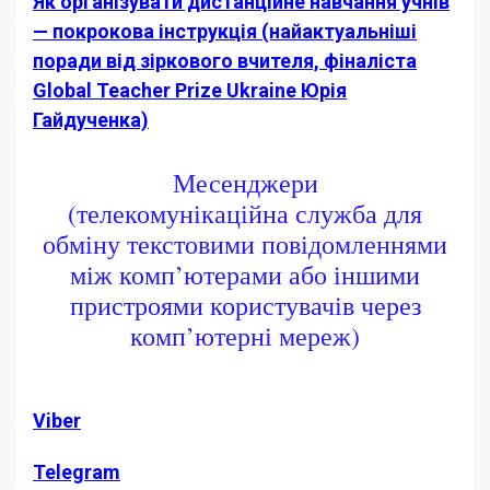
Як організувати дистанційне навчання учнів
— покрокова інструкція (найактуальніші
поради від зіркового вчителя, фіналіста
Global Teacher Prize Ukraine Юрія
Гайдученка)
Месенджери
(телекомунікаційна служба для
обміну текстовими повідомленнями
між комп’ютерами або іншими
пристроями користувачів через
комп’ютерні мереж)
Viber
Telegram