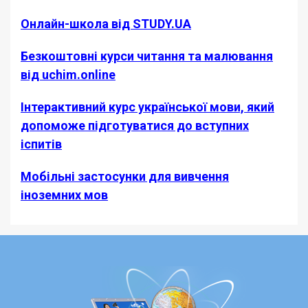
Онлайн-школа від STUDY.UA
Безкоштовні курси читання та малювання
від uchim.online
Інтерактивний курс української мови, який
допоможе підготуватися до вступних
іспитів
Мобільні застосунки для вивчення
іноземних мов