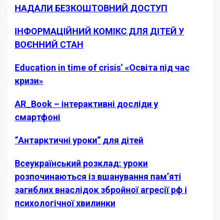
НАДАЛИ БЕЗКОШТОВНИЙ ДОСТУП
ІНФОРМАЦІЙНИЙ КОМІКС ДЛЯ ДІТЕЙ У
ВОЄННИЙ СТАН
Education in time of crisis’ «Освіта під час
кризи»
AR_Book – інтерактивні досліди у
смартфоні
“Антарктичні уроки” для дітей
Всеукраїнський розклад: уроки
розпочинаються із вшанування пам’яті
загиблих внаслідок збройної агресії рф і
психологічної хвилинки