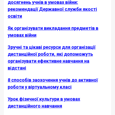
досягнень учнів в умовах війни:
рекомендації Державної служби якості
освіти
Як організувати викладання предметів в
умовах війни
Зручні та цікаві ресурси для організації
дистанційної роботи, які допоможуть
організувати ефективне навчання на
відстані
8 способів заохочення учнів до активної
роботи у віртуальному класі
Урок фізичної культури в умовах
дистанційного навчання