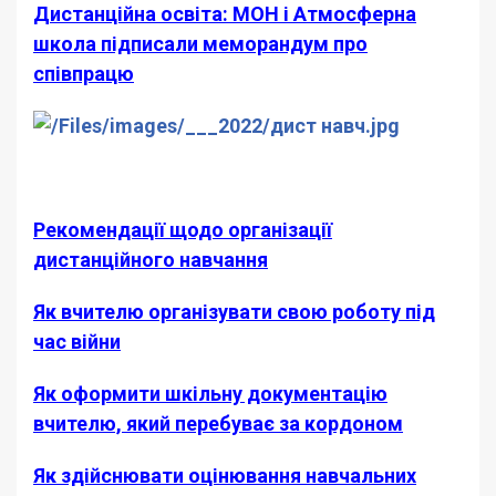
Дистанційна освіта: МОН і Атмосферна
школа підписали меморандум про
співпрацю
Рекомендації щодо організації
дистанційного навчання
Як вчителю організувати свою роботу під
час війни
Як оформити шкільну документацію
вчителю, який перебуває за кордоном
Як здійснювати оцінювання навчальних