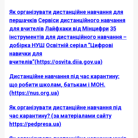
Як організувати дистанційне навчання для
першачків
Сервіси дистанційного навчання
для вчителів
Лайфхаки від Мінцифри
35
інструментів для дистанційного навчання –
добірка НУШ
Освітній серіал ”Цифрові
навички для
вчителів”(https://osvita.diia.gov.ua)
Дистанційне навчання під час карантину:
що робити школам, батькам і МОН.
(https://nus.org.ua)
Як організувати дистанційне навчання під
час карантину? (за матеріалами сайту
https://pedpresa.ua)