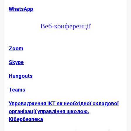
WhatsApp
Веб-конференції
Zoom
Skype
Hungouts
Teams
Упровадження ІКТ як необхідної складової
організації управління школою.
Кібербезпека