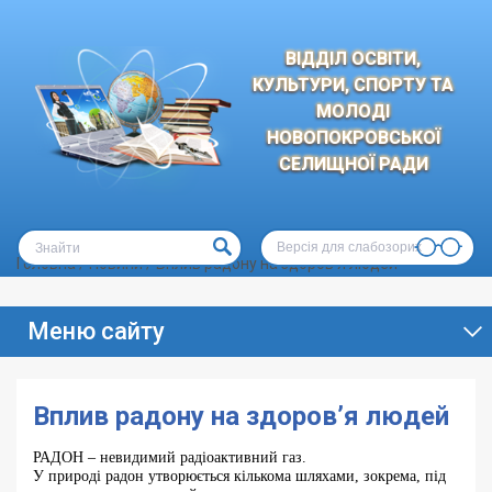
ВІДДІЛ ОСВІТИ,
КУЛЬТУРИ, СПОРТУ ТА
МОЛОДІ
НОВОПОКРОВСЬКОЇ
СЕЛИЩНОЇ РАДИ
Версія для слабозорих
Головна
/
Новини
/
Вплив радону на здоров’я людей
Меню сайту
Вплив радону на здоров’я людей
РАДОН – невидимий радіоактивний газ.
У природі радон утворюється кількома шляхами, зокрема, під