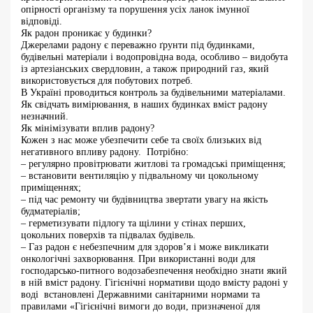
опірності організму та порушення усіх ланок імунної
відповіді.
Як радон проникає у будинки?
Джерелами радону є переважно ґрунти під будинками,
будівельні матеріали і водопровідна вода, особливо – видобута
із артезіанських свердловин, а також природний газ, який
використовується для побутових потреб.
В Україні проводиться контроль за будівельними матеріалами.
Як свідчать вимірювання, в наших будинках вміст радону
незначний.
Як мінімізувати вплив радону?
Кожен з нас може убезпечити себе та своїх близьких від
негативного впливу радону. Потрібно:
– регулярно провітрювати житлові та громадські приміщення;
– встановити вентиляцію у підвальному чи цокольному
приміщеннях;
– під час ремонту чи будівництва звертати увагу на якість
будматеріалів;
– герметизувати підлогу та щілини у стінах перших,
цокольних поверхів та підвалах будівель.
– Газ радон є небезпечним для здоров’я і може викликати
онкологічні захворювання. При використанні води для
господарсько-питного водозабезпечення необхідно знати який
в ній вміст радону. Гігієнічні нормативи щодо вмісту радоні у
воді встановлені Державними санітарними нормами та
правилами «Гігієнічні вимоги до води, призначеної для