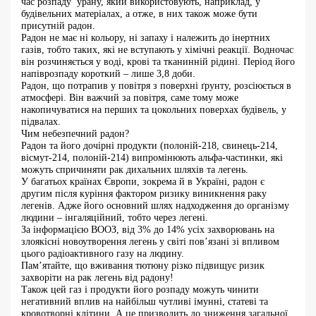
час розпаду урану, який використовують, наприклад, у
будівельних матеріалах, а отже, в них також може бути
присутній радон.
Радон не має ні кольору, ні запаху і належить до інертних
газів, тобто таких, які не вступають у хімічні реакції. Водночас
він розчиняється у воді, крові та тканинній рідині. Період його
напіврозпаду короткий – лише 3,8 доби.
Радон, що потрапив у повітря з поверхні ґрунту, розсіюється в
атмосфері. Він важчий за повітря, саме тому може
накопичуватися на перших та цокольних поверхах будівель, у
підвалах.
Чим небезпечний радон?
Радон та його дочірні продукти (полоній-218, свинець-214,
вісмут-214, полоній-214) випромінюють альфа-частинки, які
можуть спричиняти рак дихальних шляхів та легень.
У багатьох країнах Європи, зокрема й в Україні, радон є
другим після куріння фактором ризику виникнення раку
легенів. Адже його основний шлях надходження до організму
людини – інгаляційний, тобто через легені.
За інформацією ВООЗ, від 3% до 14% усіх захворювань на
злоякісні новоутворення легень у світі пов’язані зі впливом
цього радіоактивного газу на людину.
Пам’ятайте, що вживання тютюну різко підвищує ризик
захворіти на рак легень від радону!
Також цей газ і продукти його розпаду можуть чинити
негативний вплив на найбільш чутливі імунні, статеві та
кровотворні клітини. А це призводить до зниження загальної