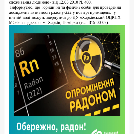
споживання людиною» від 12.05.2010 № 400.
Інформуємо, що юридичні та фізичні особи для проведення
досліджень активності радону-222 у повітрі приміщень, у
питній воді можуть звернутися до ДУ «Харківський ОЦКПХ
МОЗ» за адресою: м. Харків, Помірки (тел. 315-00-07).