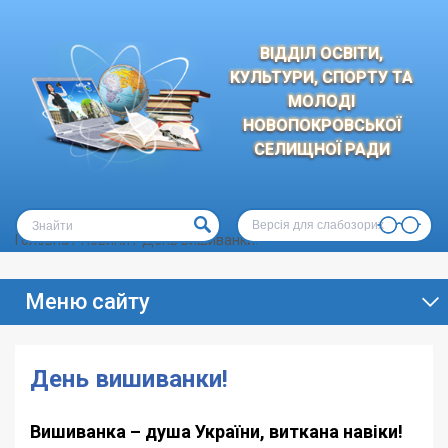
ВІДДІЛ ОСВІТИ,
КУЛЬТУРИ, СПОРТУ ТА
МОЛОДІ
НОВОПОКРОВСЬКОЇ
СЕЛИЩНОЇ РАДИ
Версія для слабозорих
Головна
/
Новини
/
День вишиванки!
Меню сайту
День вишиванки!
Вишиванка – душа України, виткана навіки!