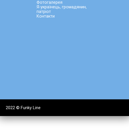
Фотогалерея
Я-українець, громадянин,
патріот
Контакти
2022 ©
Funky Line